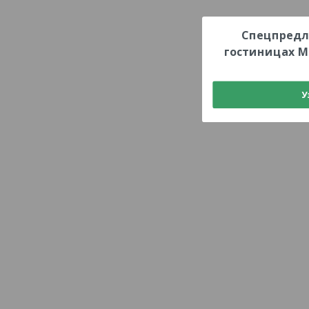
Спецпредл
гостиницах М
У