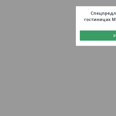
Спецпредл
гостиницах М
У