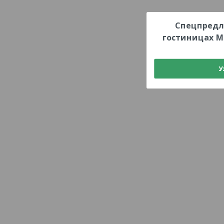
Спецпредл
гостиницах М
У